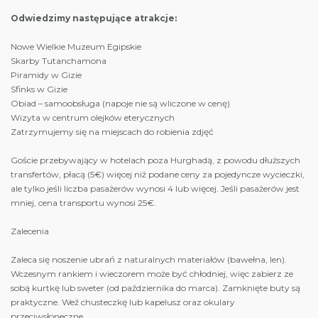
Odwiedzimy następujące atrakcje:
Nowe Wielkie Muzeum Egipskie
Skarby Tutanchamona
Piramidy w Gizie
Sfinks w Gizie
Obiad – samoobsługa (napoje nie są wliczone w cenę)
Wizyta w centrum olejków eterycznych
Zatrzymujemy się na miejscach do robienia zdjęć
Goście przebywający w hotelach poza Hurghadą, z powodu dłuższych
transfertów, płacą (5€) więcej niż podane ceny za pojedyncze wycieczki,
ale tylko jeśli liczba pasażerów wynosi 4 lub więcej. Jeśli pasażerów jest
mniej, cena transportu wynosi 25€.
Zalecenia
Zaleca się noszenie ubrań z naturalnych materiałów (bawełna, len).
Wczesnym rankiem i wieczorem może być chłodniej, więc zabierz ze
sobą kurtkę lub sweter (od października do marca). Zamknięte buty są
praktyczne. Weź chusteczkę lub kapelusz oraz okulary
przeciwsłoneczne.