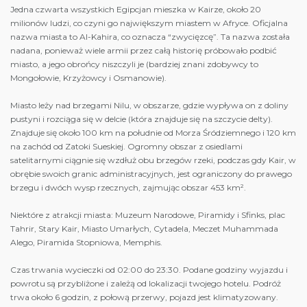
Jedna czwarta wszystkich Egipcjan mieszka w Kairze, około 20
milionów ludzi, co czyni go największym miastem w Afryce. Oficjalna
nazwa miasta to Al-Kahira, co oznacza “zwycięzcę”. Ta nazwa została
nadana, ponieważ wiele armii przez całą historię próbowało podbić
miasto, a jego obrońcy niszczyli je (bardziej znani zdobywcy to
Mongołowie, Krzyżowcy i Osmanowie).
Miasto leży nad brzegami Nilu, w obszarze, gdzie wypływa on z doliny
pustyni i rozciąga się w delcie (która znajduje się na szczycie delty).
Znajduje się około 100 km na południe od Morza Śródziemnego i 120 km
na zachód od Zatoki Sueskiej. Ogromny obszar z osiedlami
satelitarnymi ciągnie się wzdłuż obu brzegów rzeki, podczas gdy Kair, w
obrębie swoich granic administracyjnych, jest ograniczony do prawego
brzegu i dwóch wysp rzecznych, zajmując obszar 453 km².
Niektóre z atrakcji miasta: Muzeum Narodowe, Piramidy i Sfinks, plac
Tahrir, Stary Kair, Miasto Umarłych, Cytadela, Meczet Muhammada
Alego, Piramida Stopniowa, Memphis.
Czas trwania wycieczki od 02:00 do 23:30. Podane godziny wyjazdu i
powrotu są przybliżone i zależą od lokalizacji twojego hotelu. Podróż
trwa około 6 godzin, z połową przerwy, pojazd jest klimatyzowany.