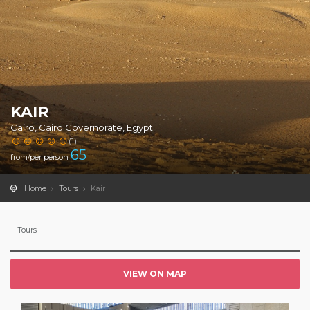
KAIR
Cairo, Cairo Governorate, Egypt
(1)
65
from/per person
Home
Tours
Kair
Tours
VIEW ON MAP