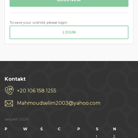
To save your wishlist please login.
LOGIN
Kontakt
+20 106 158 1255
Mahmoudselim2003@yahoo.com
sierpień 2026
P
W
Ś
C
P
S
N
1
2