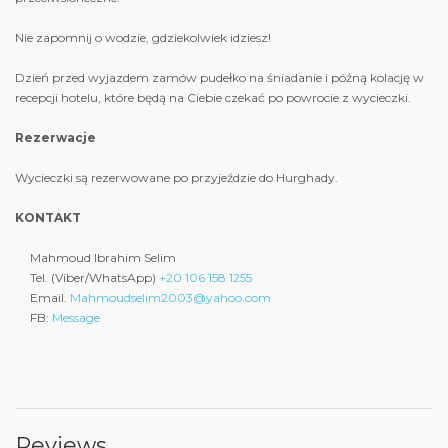
Nie zapomnij o wodzie, gdziekolwiek idziesz!
Dzień przed wyjazdem zamów pudełko na śniadanie i późną kolację w
recepcji hotelu, które będą na Ciebie czekać po powrocie z wycieczki.
Rezerwacje
Wycieczki są rezerwowane po przyjeździe do Hurghady.
KONTAKT
Mahmoud Ibrahim Selim
Tel. (Viber/WhatsApp)
+20 106 158 1255
Email.
Mahmoudselim2003@yahoo.com
FB:
Message
Reviews