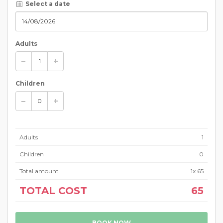
Select a date
Adults
Children
Adults
1
Children
0
Total amount
1
x
65
TOTAL COST
65
BOOK NOW